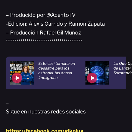
– Producido por @AcentoTV
-Edición: Alexis Garrido y Ramón Zapata
– Producción Rafael Gil Muñoz
*************************************
Esto casi termina en
Lo Que O
desastre para los
de Lanzar 
astronautas #nasa
Sorprend
#peligroso
–
Sigue en nuestras redes sociales
https://facebook.com/gikplus