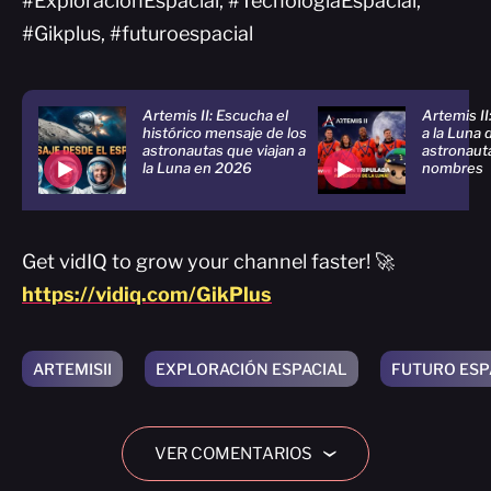
#ExploracionEspacial, #TecnologiaEspacial,
#Gikplus, #futuroespacial
Artemis II: Escucha el
Artemis II
histórico mensaje de los
a la Luna 
astronautas que viajan a
astronaut
la Luna en 2026
nombres
Get vidIQ to grow your channel faster! 🚀
https://vidiq.com/GikPlus
ARTEMISII
EXPLORACIÓN ESPACIAL
FUTURO ESP
VER COMENTARIOS
›