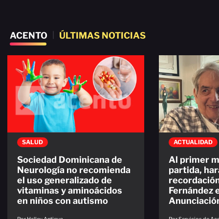
ACENTO
|
ÚLTIMAS NOTICIAS
SALUD
ACTUALIDAD
Sociedad Dominicana de
Al primer m
Neurología no recomienda
partida, ha
el uso generalizado de
recordació
vitaminas y aminoácidos
Fernández e
en niños con autismo
Anunciació
Por Halley Antigua
Por Servicios de A