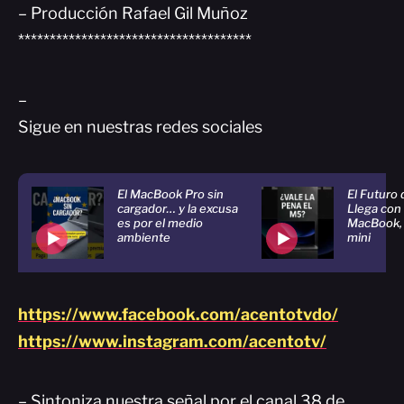
– Producción Rafael Gil Muñoz
*************************************
–
Sigue en nuestras redes sociales
El MacBook Pro sin
El Futuro
cargador… y la excusa
Llega con
es por el medio
MacBook, 
ambiente
mini
https://www.facebook.com/acentotvdo/
https://www.instagram.com/acentotv/
– Sintoniza nuestra señal por el canal 38 de