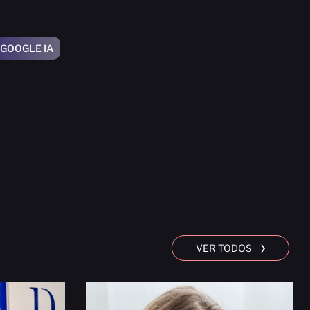
GOOGLE IA
›
VER TODOS