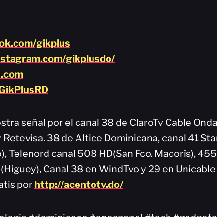
ook.com/gikplus
nstagram.com/gikplusdo/
s.com
/GikPlusRD
stra señal por el canal 38 de ClaroTv Cable Onda
y Retevisa. 38 de Altice Dominicana, canal 41 Sta
), Telenord canal 508 HD(San Fco. Macorís), 45
Higuey), Canal 38 en WindTvo y 29 en Unicable
atis por
http://acentotv.do/