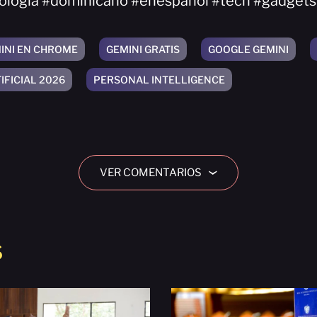
nologia #dominicano #enespanol #tech #gadgets
INI EN CHROME
GEMINI GRATIS
GOOGLE GEMINI
IFICIAL 2026
PERSONAL INTELLIGENCE
VER COMENTARIOS
›
S