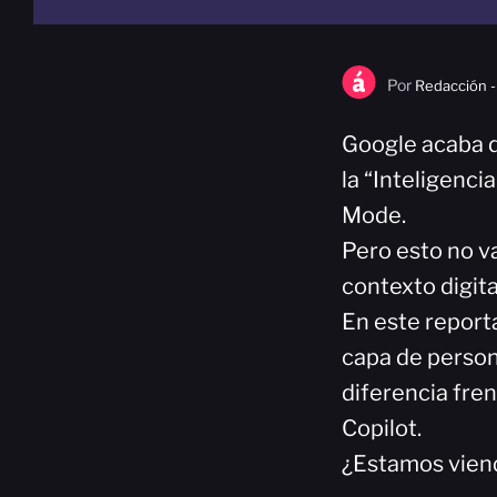
Por
Redacción -
Google acaba de
la “Inteligenci
Mode.
Pero esto no v
contexto digita
En este report
capa de person
diferencia fre
Copilot.
¿Estamos viend