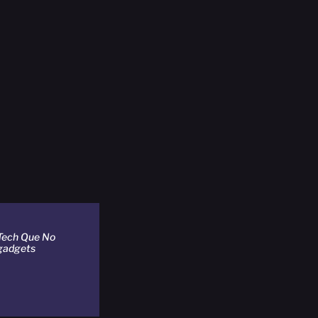
Tech Que No
gadgets