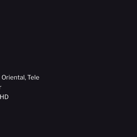
 Oriental, Tele
r
5HD