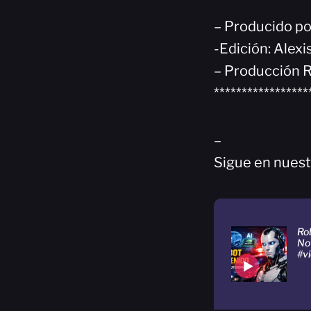
– Producido p
-Edición: Alex
– Producción R
*****************
–
Sigue en nuest
Rob
No
#v