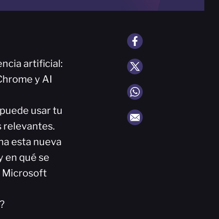
ia artificial:
 Chrome y AI
 puede usar tu
 relevantes.
ona esta nueva
y en qué se
y Microsoft
?