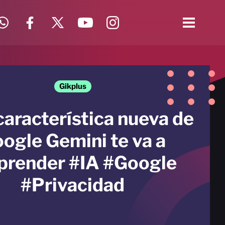
Gikplus
característica nueva de
ogle Gemini te va a
prender #IA #Google
#Privacidad