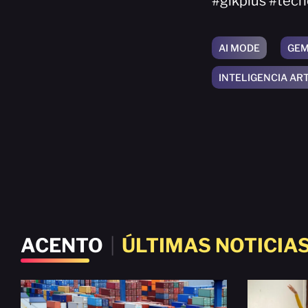
#gikplus #tec
AI MODE
GEM
INTELIGENCIA ART
ACENTO
|
ÚLTIMAS NOTICIA