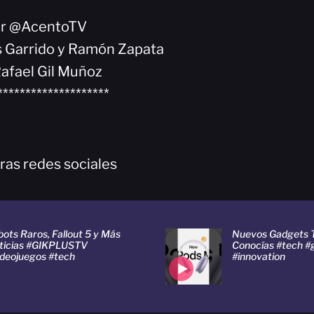
or @AcentoTV
is Garrido y Ramón Zapata
afael Gil Muñoz
********************
ras redes sociales
ots Raros, Fallout 5 y Más
Nuevos Gadgets 
ticias #GIKPLUSTV
Conocías #tech #
ideojuegos #tech
#innovation