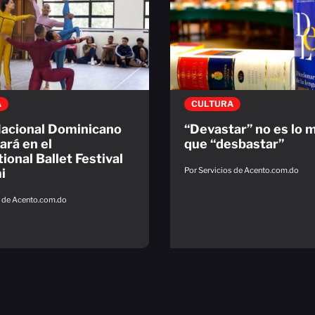
A
CULTURA
Nacional Dominicano
“Devastar” no es lo 
ará en el
que “desbastar”
ional Ballet Festival
Por Servicios de Acento.com.do
i
s de Acento.com.do