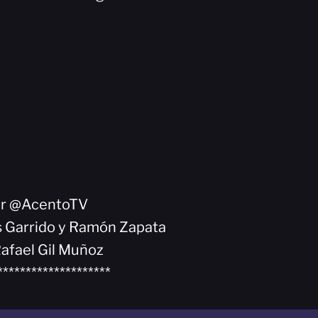
or @AcentoTV
is Garrido y Ramón Zapata
afael Gil Muñoz
********************