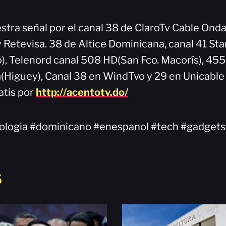
stra señal por el canal 38 de ClaroTv Cable Onda
y Retevisa. 38 de Altice Dominicana, canal 41 Sta
), Telenord canal 508 HD(San Fco. Macorís), 45
Higuey), Canal 38 en WindTvo y 29 en Unicable
atis por
http://acentotv.do/
nologia #dominicano #enespanol #tech #gadgets
S