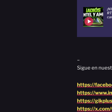
¡N
RTX
ca
–
Sigue en nuest
https://faceb
https://www.i
https://gikplu
https://x.com