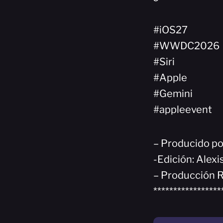
#iOS27
#WWDC2026
#Siri
#Apple
#Gemini
#appleevent
– Producido p
-Edición: Alex
– Producción R
*****************