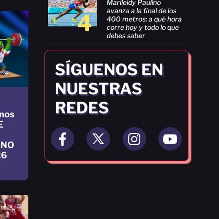
Marileidy Paulino
avanza a la final de los
4
400 metros: a qué hora
corre hoy y todo lo que
debes saber
SÍGUENOS EN
NUESTRAS
REDES
nos
E
INO
26