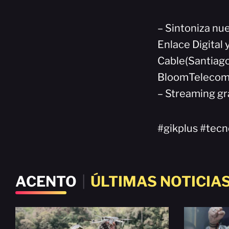
– Sintoniza nue
Enlace Digital 
Cable(Santiago
BloomTelecom(
– Streaming gr
#gikplus #tec
ACENTO
|
ÚLTIMAS NOTICIA