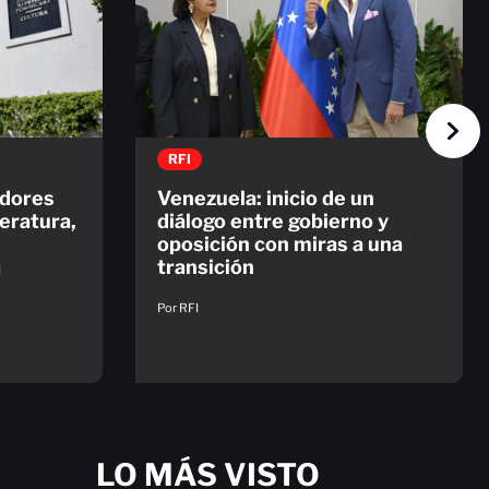
RFI
adores
Venezuela: inicio de un
eratura,
diálogo entre gobierno y
oposición con miras a una
a
transición
Por RFI
LO MÁS VISTO