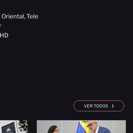
 Oriental, Tele
r
5HD
›
VER TODOS