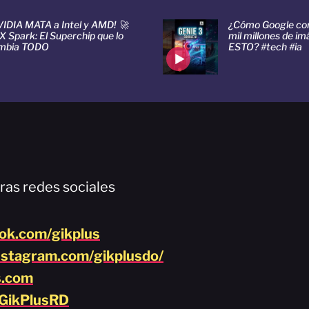
VIDIA MATA a Intel y AMD! 🚀
¿Cómo Google con
 Spark: El Superchip que lo
mil millones de i
mbia TODO
ESTO? #tech #ia
ras redes sociales
ook.com/gikplus
nstagram.com/gikplusdo/
s.com
/GikPlusRD