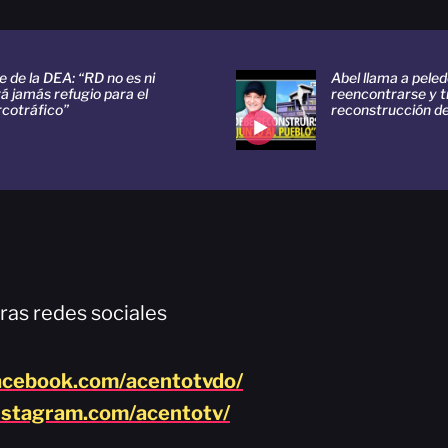
e de la DEA: “RD no es ni
Abel llama a peled
á jamás refugio para el
reencontrarse y t
rcotráfico”
reconstrucción d
ras redes sociales
acebook.com/acentotvdo/
nstagram.com/acentotv/