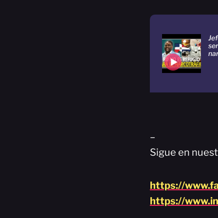
Jef
ser
na
–
Sigue en nuest
https://www.f
https://www.i