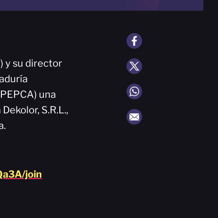
) y su director
raduría
 (PEPCA) una
Dekolor, S.R.L.,
a.
a3A/join