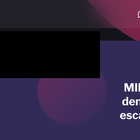
MI
den
esc