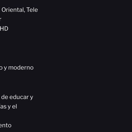
 Oriental, Tele
r
5HD
co y moderno
n de educar y
as y el
ento