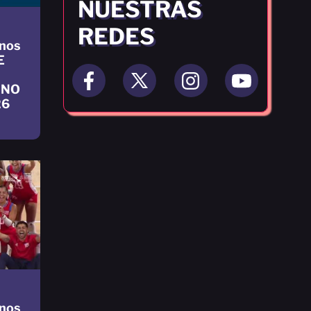
NUESTRAS
REDES
nos
E
INO
26
nos