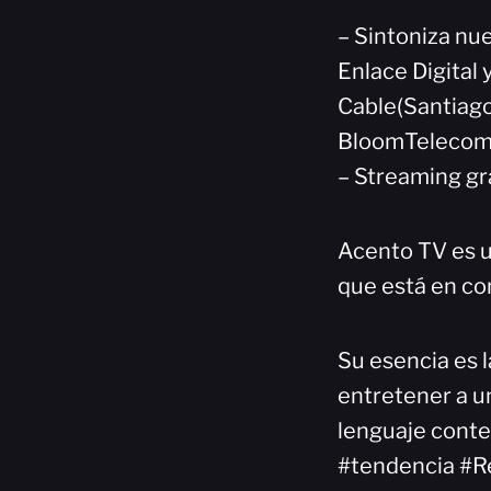
– Sintoniza nue
Enlace Digital 
Cable(Santiago
BloomTelecom(
– Streaming gr
Acento TV es u
que está en co
Su esencia es l
entretener a un
lenguaje cont
#tendencia #R