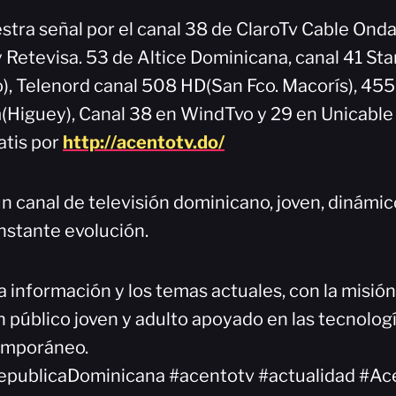
stra señal por el canal 38 de ClaroTv Cable Onda
y Retevisa. 53 de Altice Dominicana, canal 41 Sta
), Telenord canal 508 HD(San Fco. Macorís), 45
Higuey), Canal 38 en WindTvo y 29 en Unicable
atis por
http://acentotv.do/
n canal de televisión dominicano, joven, dinámi
nstante evolución.
a información y los temas actuales, con la misió
 público joven y adulto apoyado en las tecnologí
emporáneo.
epublicaDominicana #acentotv #actualidad #Ac