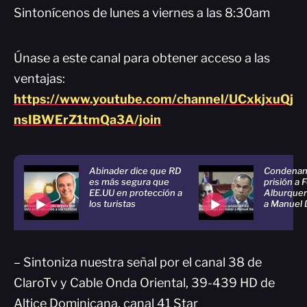
Sintonícenos de lunes a viernes a las 8:30am
Únase a este canal para obtener acceso a las
ventajas:
https://www.youtube.com/channel/UCxkjxuQj
nsIBWErZ1tmQa3A/join
Abinader dice que RD
Condenan 
es más segura que
prisión a F
EE.UU en protección a
Alburquer
los turistas
a Manuel
– Sintoniza nuestra señal por el canal 38 de
ClaroTv y Cable Onda Oriental, 39-439 HD de
Altice Dominicana, canal 41 Star