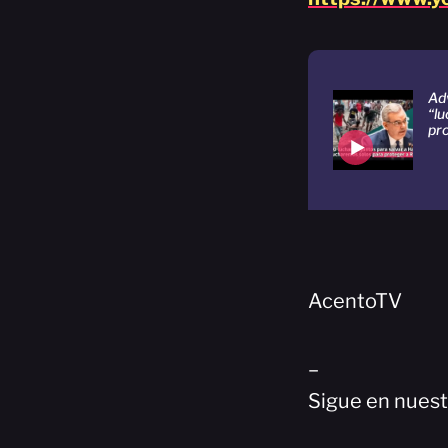
Adv
“l
pr
AcentoTV
–
Sigue en nuest