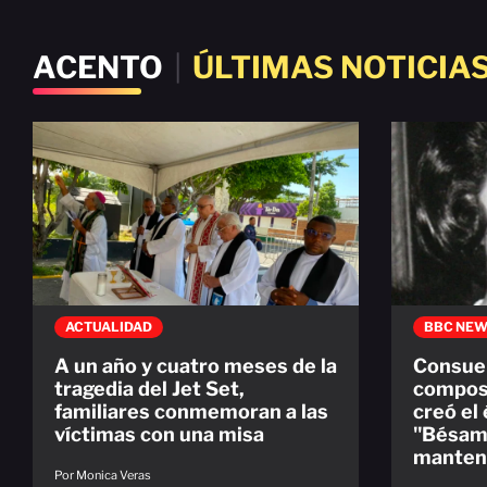
ACENTO
|
ÚLTIMAS NOTICIA
ACTUALIDAD
BBC NEW
A un año y cuatro meses de la
Consuel
tragedia del Jet Set,
compos
familiares conmemoran a las
creó el
víctimas con una misa
"Bésame
manten
Por Monica Veras