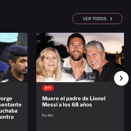
›
VER TODOS
RFI
Jorge
Muere el padre de Lionel
sentante
Messi a los 68 años
luchaba
Por RFI
contra