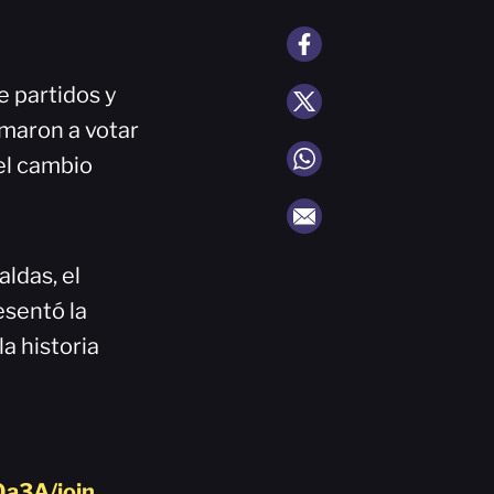
e partidos y
amaron a votar
el cambio
ldas, el
esentó la
a historia
a3A/join