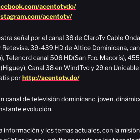
acebook.com/acentotvdo/
nstagram.com/acentotv/
stra señal por el canal 38 de ClaroTv Cable Onda
 y Retevisa. 39-439 HD de Altice Dominicana, can
), Telenord canal 508 HD(San Fco. Macorís), 45
Higuey), Canal 38 en WindTvo y 29 en Unicable
atis por
http://acentotv.do/
n canal de televisión dominicano, joven, dinámi
nstante evolución.
a información y los temas actuales, con la misió