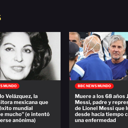
S
S MUNDO
BBC NEWS MUNDO
o Velázquez, la
Muere a los 68 años 
itora mexicana que
Messi, padre y repre
 éxito mundial
de Lionel Messi que 
 mucho" (e intentó
desde hacía tiempo 
erse anónima)
una enfermedad