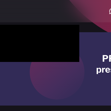
P
pre