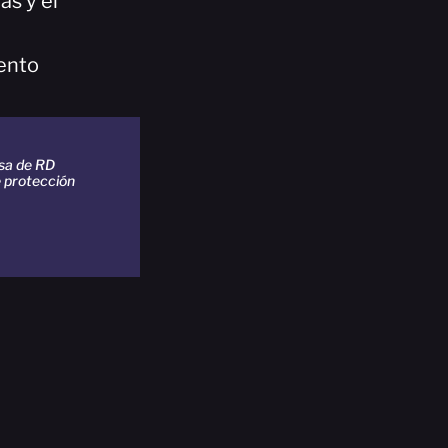
as y el
ento
sa de RD
e protección