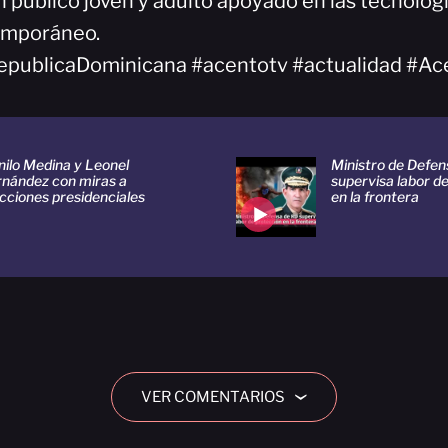
 público joven y adulto apoyado en las tecnologí
emporáneo.
epublicaDominicana #acentotv #actualidad #Ac
nilo Medina y Leonel
Ministro de Defen
rnández con miras a
supervisa labor d
cciones presidenciales
en la frontera
VER COMENTARIOS
›