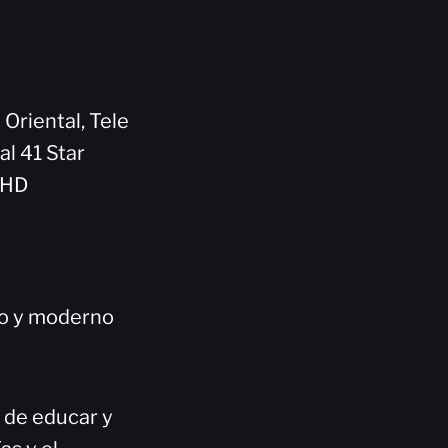
 Oriental, Tele
al 41 Star
5HD
co y moderno
n de educar y