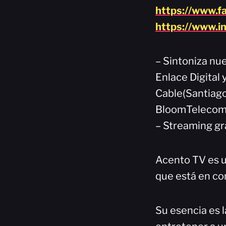
https://www.f
https://www.i
– Sintoniza nue
Enlace Digital
Cable(Santiago
BloomTelecom(
– Streaming gr
Acento TV es u
que está en co
Su esencia es l