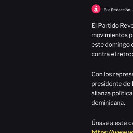
Por
Redacción -
El Partido Rev
movimientos po
este domingo e
contra el retro
Con los represe
presidente de 
alianza polític
dominicana.
Únase a este ca
https://www.