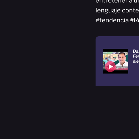
entretener a un
lenguaje cont
#tendencia #R
Da
Fe
ele