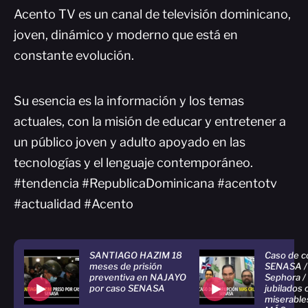
Acento TV es un canal de televisión dominicano,
joven, dinámico y moderno que está en
constante evolución.
Su esencia es la información y los temas
actuales, con la misión de educar y entretener a
un público joven y adulto apoyado en las
tecnologías y el lenguaje contemporáneo.
#tendencia #RepublicaDominicana #acentotv
#actualidad #Acento
SANTIAGO HAZIM 18
Caso de c
meses de prisión
SENASA / 
preventiva en NAJAYO
Sephora / 
por caso SENASA
jubilados 
miserable