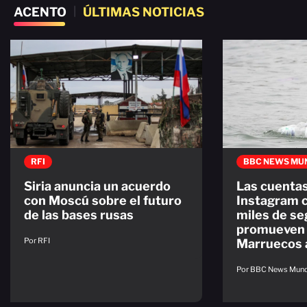
ACENTO
|
ÚLTIMAS NOTICIAS
RFI
BBC NEWS MU
Siria anuncia un acuerdo
Las cuenta
con Moscú sobre el futuro
Instagram 
de las bases rusas
miles de se
promueven 
Por RFI
Marruecos 
Por BBC News Mun