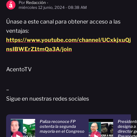
Por
Redacción -
miércoles 12 junio, 2024 - 08:38 AM
Únase a este canal para obtener acceso a las
ventajas:
https://www.youtube.com/channel/UCxkjxuQj
nsIBWErZ1tmQa3A/join
AcentoTV
–
Sigue en nuestras redes sociales
Paliza reconoce FP
President
ostenta la segunda
designa a
mayoría en el Congreso
director g
Pasaport