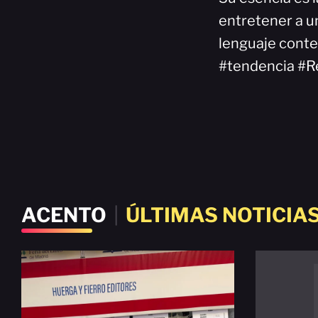
entretener a un
lenguaje cont
#tendencia #R
ACENTO
|
ÚLTIMAS NOTICIA