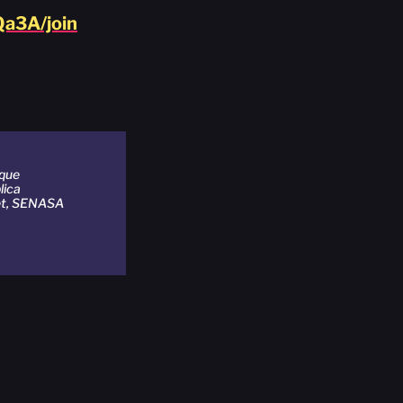
a3A/join
 que
lica
et, SENASA