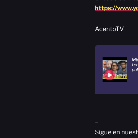
https://www.
AcentoTV
Mig
te
po
–
Sigue en nuest