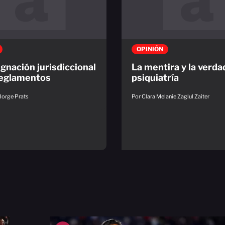
OPINIÓN
gnación jurisdiccional
La mentira y la verda
reglamentos
psiquiatría
Jorge Prats
Por Clara Melanie Zaglul Zaiter