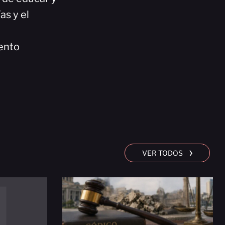
as y el
ento
›
VER TODOS