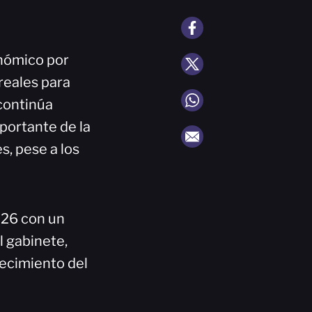
onómico por
reales para
 continúa
portante de la
s, pese a los
026 con un
l gabinete,
lecimiento del