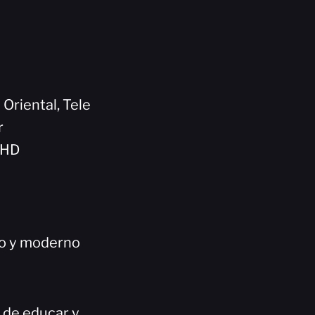
 Oriental, Tele
r
5HD
co y moderno
n de educar y