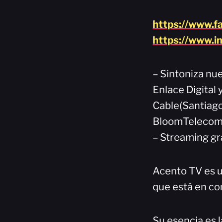
https://www.f
https://www.i
– Sintoniza nue
Enlace Digital 
Cable(Santiago
BloomTelecom(
– Streaming gr
Acento TV es u
que está en co
Su esencia es l