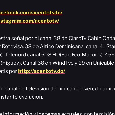
acebook.com/acentotvdo/
nstagram.com/acentotv/
stra señal por el canal 38 de ClaroTv Cable Onda
y Retevisa. 38 de Altice Dominicana, canal 41 Sta
), Telenord canal 508 HD(San Fco. Macorís), 45
Higuey), Canal 38 en WindTvo y 29 en Unicable
atis por
http://acentotv.do/
n canal de televisión dominicano, joven, dinámi
nstante evolución.
a información y los temas actuales, con la misió