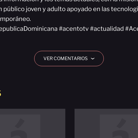
 público joven y adulto apoyado en las tecnologí
emporáneo.
epublicaDominicana #acentotv #actualidad #Ac
VER COMENTARIOS
›
S