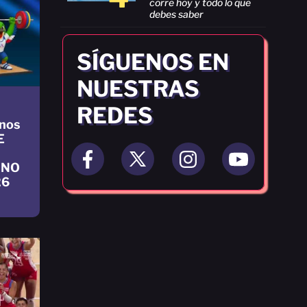
corre hoy y todo lo que
debes saber
SÍGUENOS EN
NUESTRAS
REDES
nos
E
INO
26