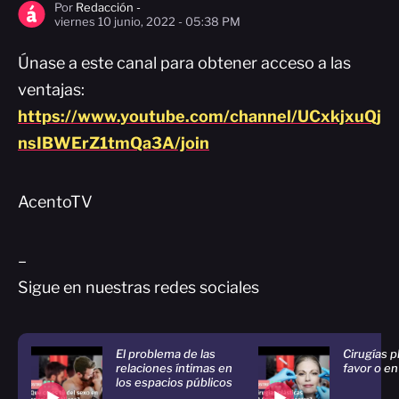
Por
Redacción -
viernes 10 junio, 2022 - 05:38 PM
Únase a este canal para obtener acceso a las
ventajas:
https://www.youtube.com/channel/UCxkjxuQj
nsIBWErZ1tmQa3A/join
AcentoTV
–
Sigue en nuestras redes sociales
El problema de las
Cirugías pl
relaciones íntimas en
favor o en
los espacios públicos