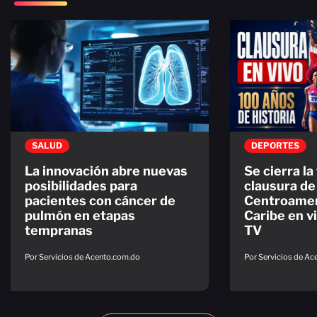
SALUD
DEPORTES
La innovación abre nuevas
Se cierra la 
posibilidades para
clausura de
pacientes con cáncer de
Centroamer
pulmón en etapas
Caribe en v
tempranas
TV
Por Servicios de Acento.com.do
Por Servicios de A