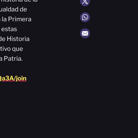
gualdad de
 la Primera
 estas
de Historia
utivo que
a Patria.
a3A/join