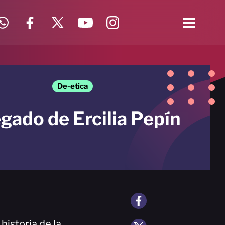
De-etica
egado de Ercilia Pepín
historia de la