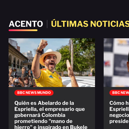
ACENTO
|
ÚLTIMAS NOTICIA
BBC NEWS MUNDO
BBC NEW
Quién es Abelardo de la
Cómo hi
Espriella, el empresario que
Espriel
gobernará Colombia
negocio
prometiendo "mano de
preside
hierro" e inspirado en Bukele