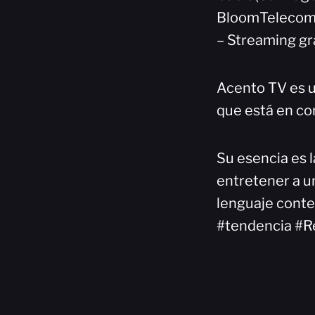
BloomTelecom(
– Streaming gr
Acento TV es u
que está en co
Su esencia es l
entretener a un
lenguaje cont
#tendencia #R