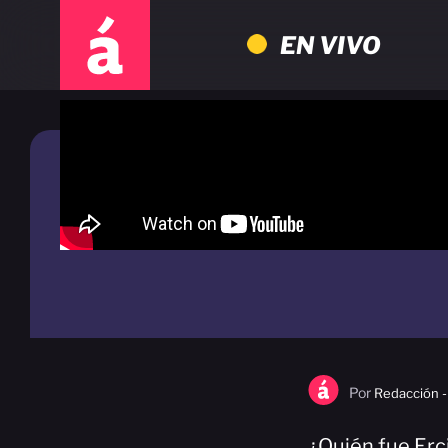
EN VIVO
Por
Redacción -
¿Quién fue Erci