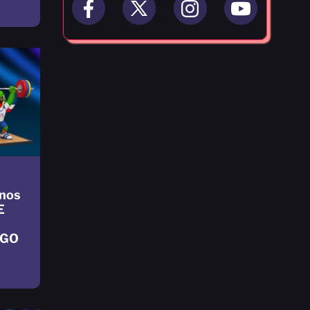
nos
E
NGO