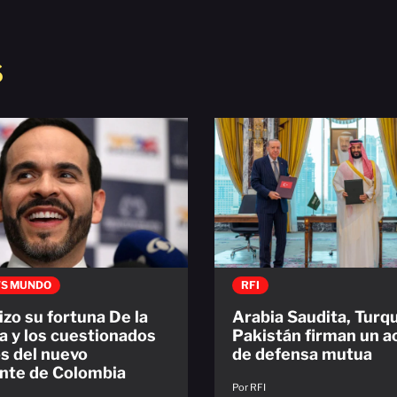
S
S MUNDO
RFI
zo su fortuna De la
Arabia Saudita, Turqu
la y los cuestionados
Pakistán firman un 
s del nuevo
de defensa mutua
nte de Colombia
Por RFI