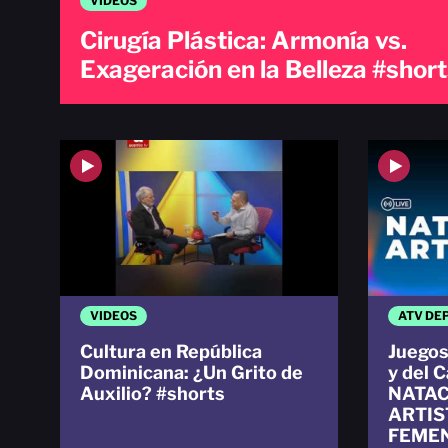
VIDEOS
Cirugía Plástica: Armonía vs.
Exageración en la Belleza #shor
VIDEOS
ATV DE
Cultura en República
Juegos
Dominicana: ¿Un Grito de
y del 
Auxilio? #shorts
NATAC
ARTIS
FEMEN