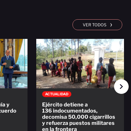
›
VER TODOS
ACTUALIDAD
ía y
Ejército detiene a
acuerdo
136 indocumentados,
decomisa 50,000 cigarrillos
y refuerza puestos militares
en la frontera