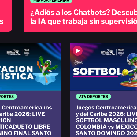
MIRADA FEMENINA
¿Adiós a los Chatbots? Descu
ts
la IA que trabaja sin supervisi
PORTES
ATV DEPORTES
 Centroamericanos
Juegos Centroamerica
Caribe 2026: LIVE
y del Caribe 2026: LIV
ION
SOFTBOL MASCULIN
TICADUETO LIBRE
COLOMBIA vs MÉXIC
INO FINAL SANTO
SANTO DOMINGO 20