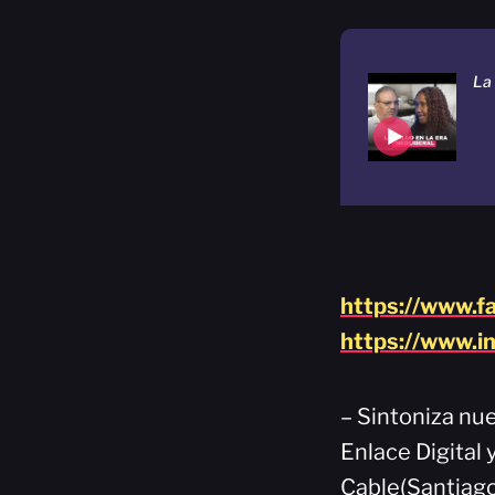
La 
https://www.f
https://www.i
– Sintoniza nue
Enlace Digital 
Cable(Santiago