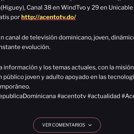
Higuey), Canal 38 en WindTvo y 29 en Unicable
atis por
http://acentotv.do/
n canal de televisión dominicano, joven, dinámi
nstante evolución.
a información y los temas actuales, con la misió
 público joven y adulto apoyado en las tecnologí
emporáneo.
epublicaDominicana #acentotv #actualidad #Ac
VER COMENTARIOS
›