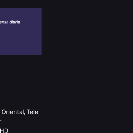
nsa diaria
 Oriental, Tele
r
5HD