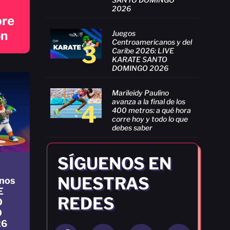
2026
bre
ón
Juegos
Centroamericanos y del
3
Caribe 2026: LIVE
KARATE SANTO
DOMINGO 2026
Marileidy Paulino
avanza a la final de los
4
400 metros: a qué hora
corre hoy y todo lo que
debes saber
SÍGUENOS EN
NUESTRAS
nos
E
REDES
O
O
26