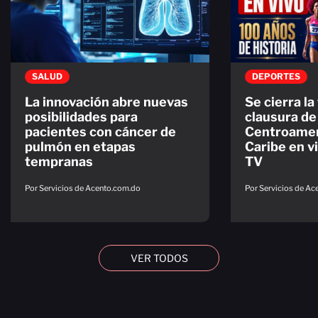
SALUD
DEPORTES
La innovación abre nuevas
Se cierra la 
posibilidades para
clausura de
pacientes con cáncer de
Centroamer
pulmón en etapas
Caribe en v
tempranas
TV
Por Servicios de Acento.com.do
Por Servicios de A
VER TODOS