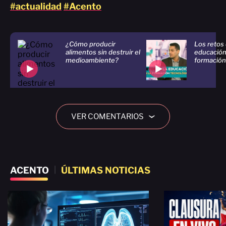
#actualidad
#Acento
¿Cómo producir
Los retos 
alimentos sin destruir el
educación
medioambiente?
formación
VER COMENTARIOS
›
ACENTO
|
ÚLTIMAS NOTICIAS