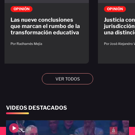
OPINIÓN
OPINIÓN
Las nueve conclusiones
Justicia con
que marcan el rumbo de la
jurisdicción
transformación educativa
una distinc
Por Radhamés Mejía
Por José Alejandro 
VER TODOS
VIDEOS DESTACADOS