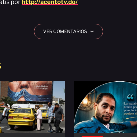
atis por
http://acentotv.do/
VER COMENTARIOS
›
S