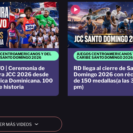
 CENTROAMERICANOS Y DEL
JUEGOS CENTROAMERICANOS 
 SANTO DOMINGO 2026
CARIBE SANTO DOMINGO 2026
O | Ceremonia de
RD llega al cierre de S
ra JCC 2026 desde
Domingo 2026 con ré
ica Dominicana. 100
de 150 medallas(a las 
e historia
pm)
ER MÁS VIDEOS
›