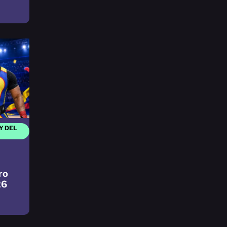
Y DEL
ro
26