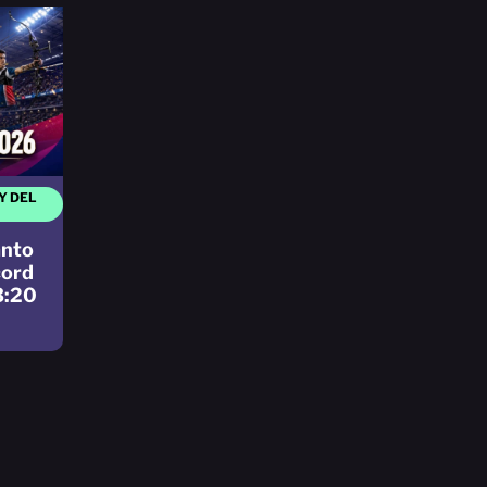
Y DEL
anto
cord
3:20