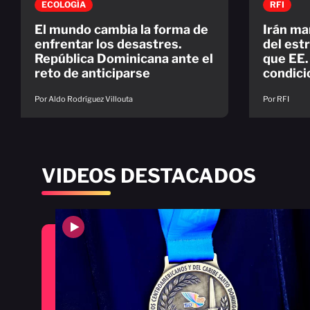
ECOLOGÍA
RFI
El mundo cambia la forma de
Irán ma
enfrentar los desastres.
del est
República Dominicana ante el
que EE.
reto de anticiparse
condici
Por Aldo Rodríguez Villouta
Por RFI
VIDEOS DESTACADOS