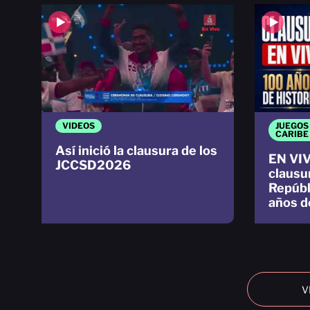
VIDEOS
JUEGOS
CARIBE
Así inició la clausura de los
EN VIV
JCCSD2026
clausu
Repúbl
años d
V