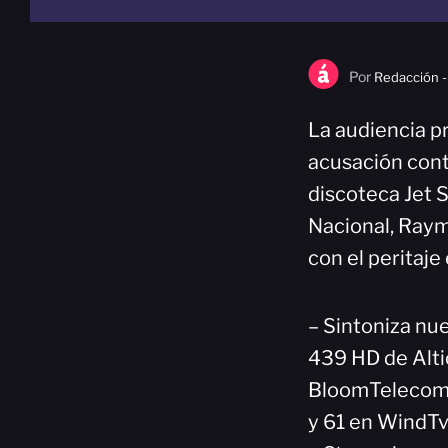
Por
Redacción -
La audiencia p
acusación cont
discoteca Jet S
Nacional, Raym
con el peritaje 
– Sintoniza nue
439 HD de Alti
BloomTelecom(H
y 61 en WindTv