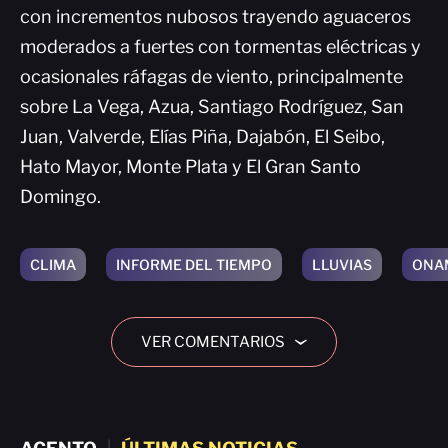
con incrementos nubosos trayendo aguaceros
moderados a fuertes con tormentas eléctricas y
ocasionales ráfagas de viento, principalmente
sobre La Vega, Azua, Santiago Rodríguez, San
Juan, Valverde, Elías Piña, Dajabón, El Seibo,
Hato Mayor, Monte Plata y El Gran Santo
Domingo.
CLIMA
INFORME DEL TIEMPO
LLUVIAS
ONA
VER COMENTARIOS
›
|