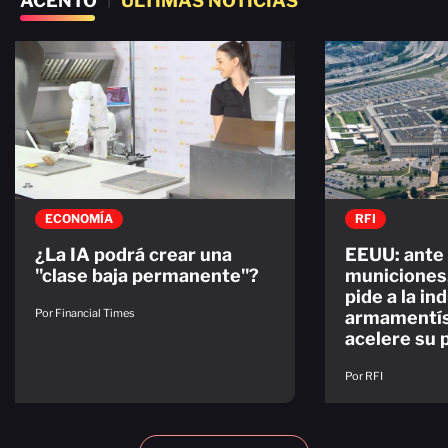
ACENTO
ÚLTIMAS NOTICIAS
ECONOMÍA
RFI
¿La IA podrá crear una
EEUU: ante 
"clase baja permanente"?
municiones
pide a la in
Por Financial Times
armamentís
acelere su 
Por RFI