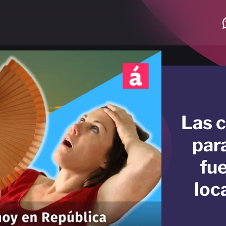
Las 
par
fue
loc