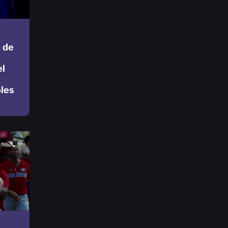
 de
el
oles