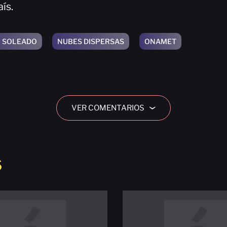
ís.
O SOLEADO
NUBES DISPERSAS
ONAMET
VER COMENTARIOS
›
S