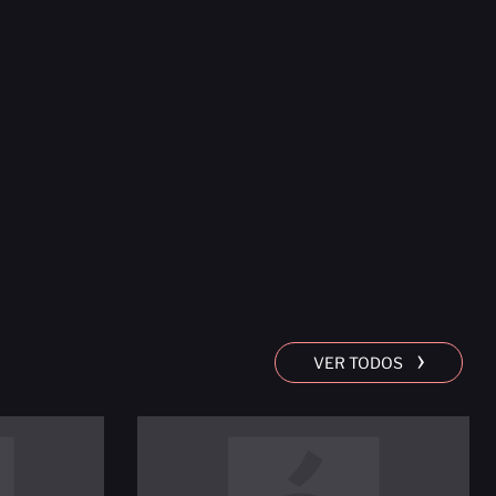
›
VER TODOS