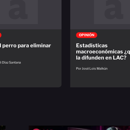
OPINIÓN
l perro para eliminar
Estadísticas
macroeconómicas ¿q
la difunden en LAC?
i Díaz Santana
Por José Lois Malkún