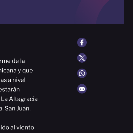
rme de la
nicana y que
s a nivel
 estarán
La Altagracia
a, San Juan,
ido al viento