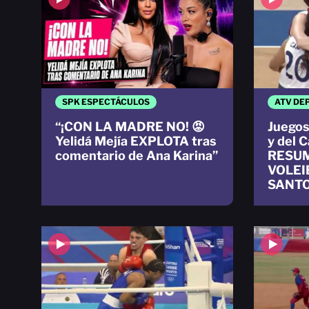
SPK ESPECTÁCULOS
ATV DE
“¡CON LA MADRE NO! 😡
Juegos
Yelidá Mejía EXPLOTA tras
y del 
comentario de Ana Karina”
RESUM
VOLEIB
SANTO