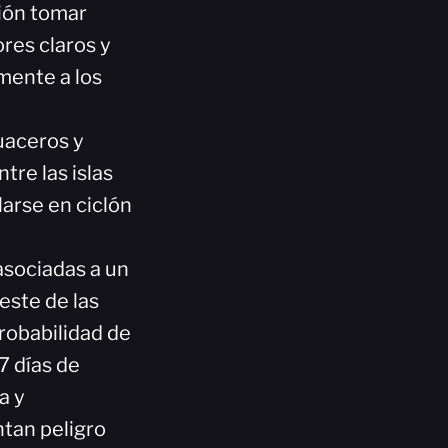
ción tomar
ores claros y
mente a los
uaceros y
re las islas
larse en ciclón
asociadas a un
este de las
probabilidad de
7 días de
a y
tan peligro