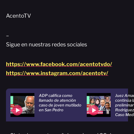
AcentoTV
–
Sigue en nuestras redes sociales
https://www.facebook.com/acentotvdo/
https://www.instagram.com/acentotv/
ADP califica como
Juez Amau
llamado de atención
continúa l
caso de joven mutilado
preliminar
en San Pedro
Rodríguez
Caso Med