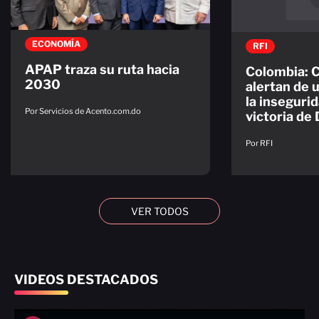
ECONOMÍA
RFI
APAP traza su ruta hacia
Colombia: 
2030
alertan de 
la insegurid
Por Servicios de Acento.com.do
victoria de 
Por RFI
VER TODOS
VIDEOS DESTACADOS