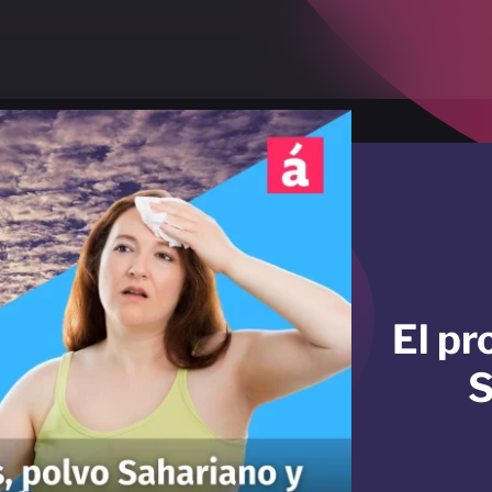
El pr
S