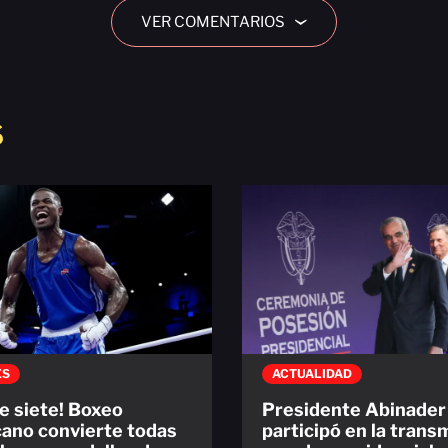
VER COMENTARIOS
›
S
ES
ACTUALIDAD
de siete! Boxeo
Presidente Abinader
ano convierte todas
participó en la trans