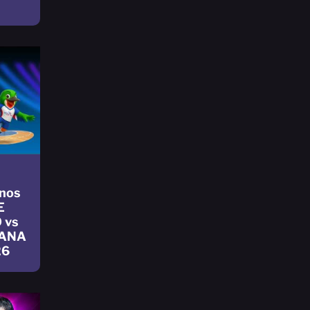
nos
E
 vs
CANA
26