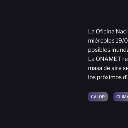
La Oficina Nac
miércoles 19/0
posibles inunda
La ONAMET repo
masa de aire s
los próximos dí
CALOR
CLIM