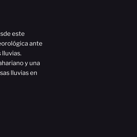
esde este
orológica ante
lluvias.
ahariano y una
sas lluvias en