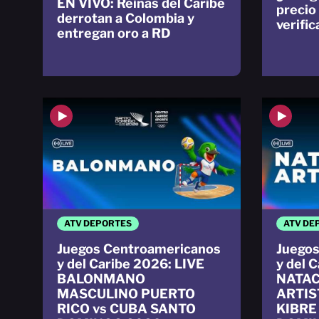
EN VIVO: Reinas del Caribe
precio
derrotan a Colombia y
verifi
entregan oro a RD
ATV DEPORTES
ATV DE
Juegos Centroamericanos
Juegos
y del Caribe 2026: LIVE
y del 
BALONMANO
NATAC
MASCULINO PUERTO
ARTIS
RICO vs CUBA SANTO
KIBRE