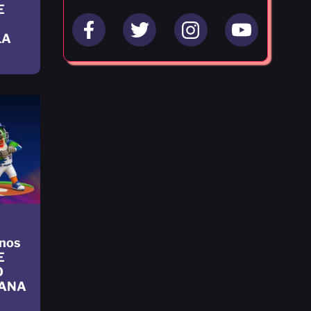
E
LA
nos
E
O
CANA