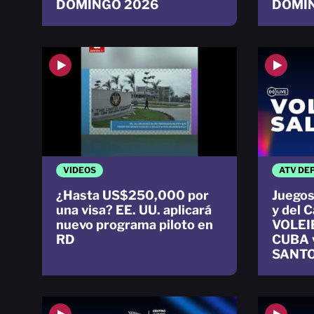
DOMINGO 2026
DOMI
VIDEOS
ATV DE
¿Hasta US$250,000 por
Juegos
una visa? EE. UU. aplicará
y del 
nuevo programa piloto en
VOLEI
RD
CUBA 
SANTO