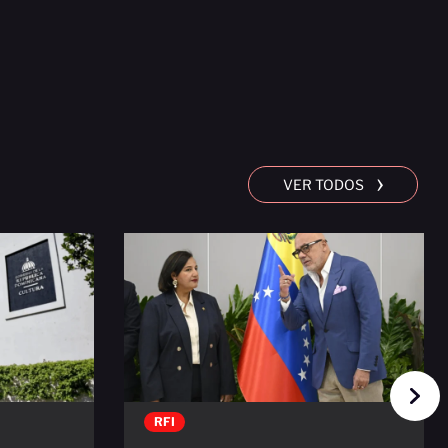
›
VER TODOS
RFI