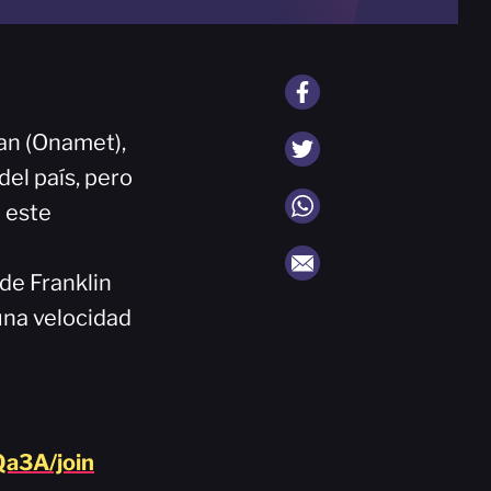
ían (Onamet),
del país, pero
 este
de Franklin
una velocidad
a3A/join