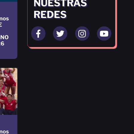
NUESTRAS
REDES
nos
E
INO
26
nos