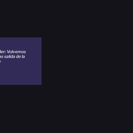
der: Volvemos
s salida de la
n