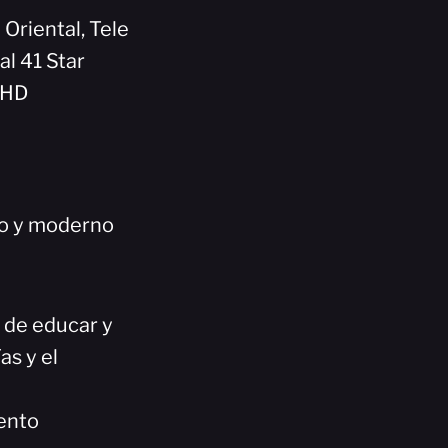
 Oriental, Tele
al 41 Star
5HD
co y moderno
n de educar y
as y el
ento