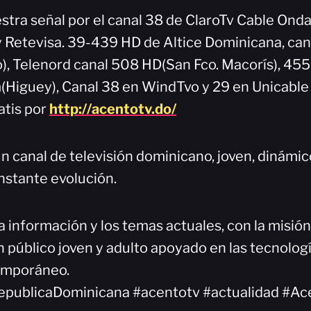
stra señal por el canal 38 de ClaroTv Cable Onda
 y Retevisa. 39-439 HD de Altice Dominicana, can
), Telenord canal 508 HD(San Fco. Macorís), 45
Higuey), Canal 38 en WindTvo y 29 en Unicable
atis por
http://acentotv.do/
n canal de televisión dominicano, joven, dinámi
nstante evolución.
a información y los temas actuales, con la misió
 público joven y adulto apoyado en las tecnologí
emporáneo.
epublicaDominicana #acentotv #actualidad #Ac