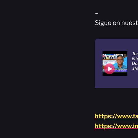
–
Sigue en nuest
To
in
Do
af
https://www.f
https://www.i