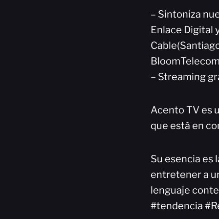
– Sintoniza nue
Enlace Digital
Cable(Santiago
BloomTelecom(
– Streaming gr
Acento TV es u
que está en co
Su esencia es l
entretener a un
lenguaje cont
#tendencia #R