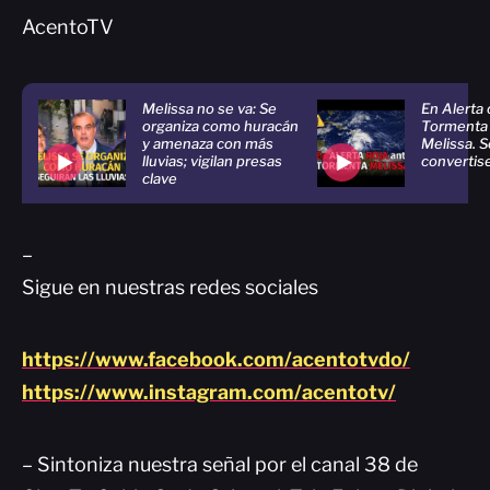
AcentoTV
Melissa no se va: Se
En Alerta 
organiza como huracán
Tormenta 
y amenaza con más
Melissa. S
lluvias; vigilan presas
convertis
clave
–
Sigue en nuestras redes sociales
https://www.facebook.com/acentotvdo/
https://www.instagram.com/acentotv/
– Sintoniza nuestra señal por el canal 38 de