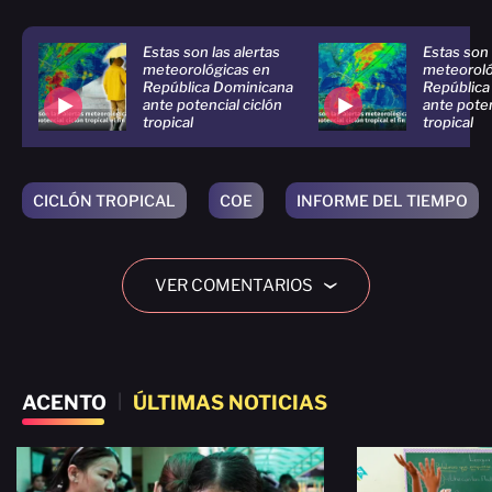
Estas son las alertas
Estas son 
meteorológicas en
meteoroló
República Dominicana
República
ante potencial ciclón
ante poten
tropical
tropical
CICLÓN TROPICAL
COE
INFORME DEL TIEMPO
VER COMENTARIOS
›
ACENTO
|
ÚLTIMAS NOTICIAS