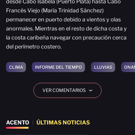
desde Cabo Isabela (Puerto Plata) hasta Cabo
Francés Viejo (María Trinidad Sánchez)
permanecer en puerto debido a vientos y olas
anormales. Mientras en el resto de dicha costa y
la costa caribeña navegar con precaución cerca
del perímetro costero.
CLIMA
INFORME DEL TIEMPO
LLUVIAS
ONA
VER COMENTARIOS
›
ACENTO
|
ÚLTIMAS NOTICIAS