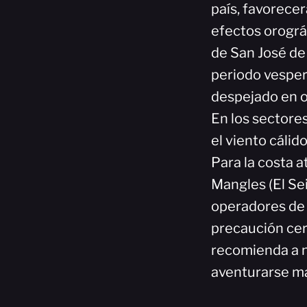
país, favorece
efectos orográf
de San José de
periodo vesper
despejado en o
En los sectore
el viento cálid
Para la costa a
Mangles (El Se
operadores de
precaución cerc
recomienda a n
aventurarse ma