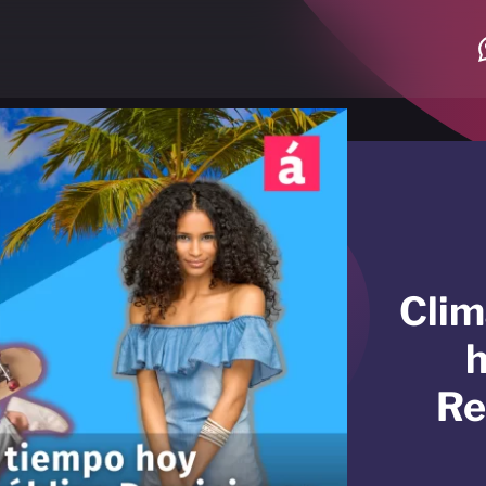
Clim
h
Re