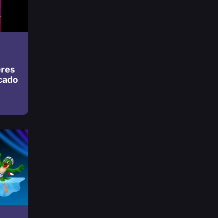
eres
cado