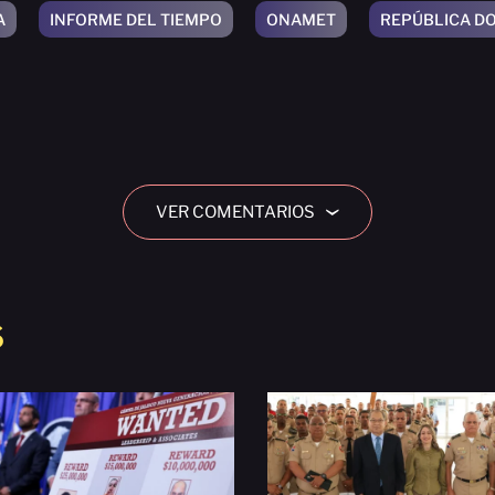
A
INFORME DEL TIEMPO
ONAMET
REPÚBLICA D
VER COMENTARIOS
›
S