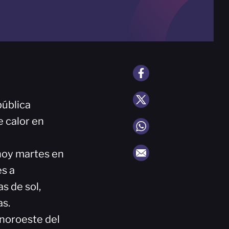
pública
 calor en
hoy martes en
es a
s de sol,
as.
 noroeste del