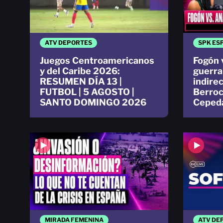
ATV DEPORTES
SPK ES
Juegos Centroamericanos
Fogón 
y del Caribe 2026:
guerra 
RESUMEN DÍA 13 |
indire
FUTBOL | 5 AGOSTO |
Berroc
SANTO DOMINGO 2026
Ceped
MIRADA FEMENINA
ATV DE