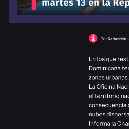
Por
Redacción -
En los que rest
Dominicana ten
zonas urbanas.
La Oficina Nac
el territorio n
consecuencia d
nubes dispersas
Informa la Ona