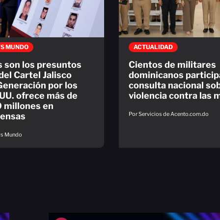
S MUNDO
ACTUALIDAD
 son los presuntos
Cientos de militares
del Cartel Jalisco
dominicanos particip
eneración por los
consulta nacional so
UU. ofrece más de
violencia contra las 
 millones en
Por Servicios de Acento.com.do
ensas
ws Mundo