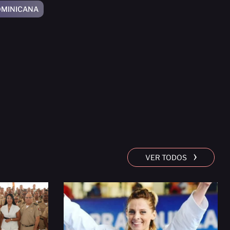
OMINICANA
›
VER TODOS