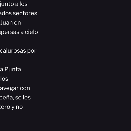
unto a los
lados sectores
 Juan en
persas a cielo
calurosas por
ta Punta
los
navegar con
beña, se les
ero y no