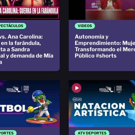
PECTÁCULOS
VIDEOS
vs. Ana Carolina:
Autonomía y
en la farándula,
Emprendimiento: Muj
cta a Sandra
Transformando el Mer
al y demanda de Mía
Público #shorts
a
PORTES
ATV DEPORTES