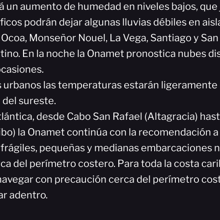
rá un aumento de humedad en niveles bajos, que j
icos podrán dejar algunas lluvias débiles en ais
 Ocoa, Monseñor Nouel, La Vega, Santiago y San
tino. En la noche la Onamet pronostica nubes dis
casiones.
s urbanos las temperaturas estarán ligeramente 
o del sureste.
tlántica, desde Cabo San Rafael (Altagracia) has
ibo) la Onamet continúa con la recomendación a 
 frágiles, pequeñas y medianas embarcaciones 
a del perímetro costero. Para toda la costa cari
avegar con precaución cerca del perímetro cost
r adentro.