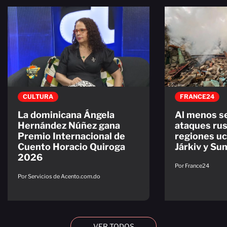
CULTURA
FRANCE24
La dominicana Ángela
Al menos s
Hernández Núñez gana
ataques rus
Premio Internacional de
regiones uc
Cuento Horacio Quiroga
Járkiv y Su
2026
Por France24
Por Servicios de Acento.com.do
VER TODOS