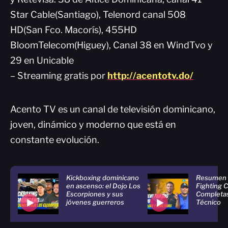
Star Cable(Santiago), Telenord canal 508
HD(San Fco. Macorís), 455HD
BloomTelecom(Higuey), Canal 38 en WindTvo y
29 en Unicable
– Streaming gratis por
http://acentotv.do/
Acento TV es un canal de televisión dominicano,
joven, dinámico y moderno que está en
constante evolución.
Kickboxing dominicano
Resumen
en ascenso: el Dojo Los
Fighting C
Escorpiones y sus
Completas
jóvenes guerreros
Técnico