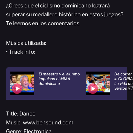
¿Crees que el ciclismo dominicano logrará
superar su medallero histórico en estos juegos?
Te leemos en los comentarios.
Música utilizada:
• Track info:
El maestro y el alunmo
De corre
impulsan el MMA
la GLORI
dominicano
La vida de
Santos 🇩
Title: Dance
Music: www.bensound.com
Genre: Electronica