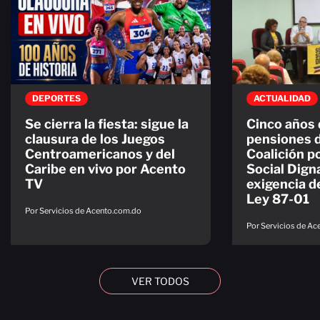
DEPORTES
ACTUALIDAD
Se cierra la fiesta: sigue la
Cinco años 
clausura de los Juegos
pensiones d
Centroamericanos y del
Coalición p
Caribe en vivo por Acento
Social Dign
TV
exigencia d
Ley 87-01
Por Servicios de Acento.com.do
Por Servicios de A
VER TODOS