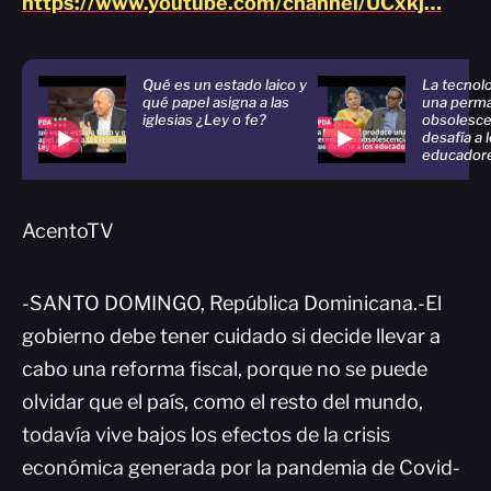
https://www.youtube.com/channel/UCxkj…
Qué es un estado laico y
La tecnol
qué papel asigna a las
una perm
iglesias ¿Ley o fe?
obsolesce
desafía a 
educador
AcentoTV
-SANTO DOMINGO, República Dominicana.-El
gobierno debe tener cuidado si decide llevar a
cabo una reforma fiscal, porque no se puede
olvidar que el país, como el resto del mundo,
todavía vive bajos los efectos de la crisis
económica generada por la pandemia de Covid-