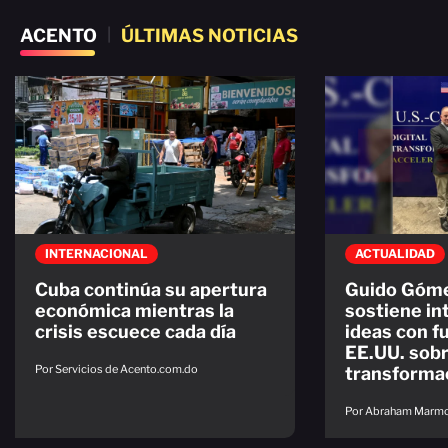
ACENTO
|
ÚLTIMAS NOTICIAS
INTERNACIONAL
ACTUALIDAD
Cuba continúa su apertura
Guido Góm
económica mientras la
sostiene in
crisis escuece cada día
ideas con f
EE.UU. sob
Por Servicios de Acento.com.do
transformac
Por Abraham Marmo