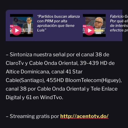
“Partidos buscan alianza
Fabricio 
con PRM por alta
Por qué el
aprobación que tiene
de interés
Luis”
efectos p
– Sintoniza nuestra señal por el canal 38 de
ClaroTv y Cable Onda Oriental, 39-439 HD de
Altice Dominicana, canal 41 Star
Cable(Santiago), 455HD BloomTelecom(Higuey),
canal 38 por Cable Onda Oriental y Tele Enlace
Digital y 61 en WindTvo.
– Streaming gratis por
http://acentotv.do/