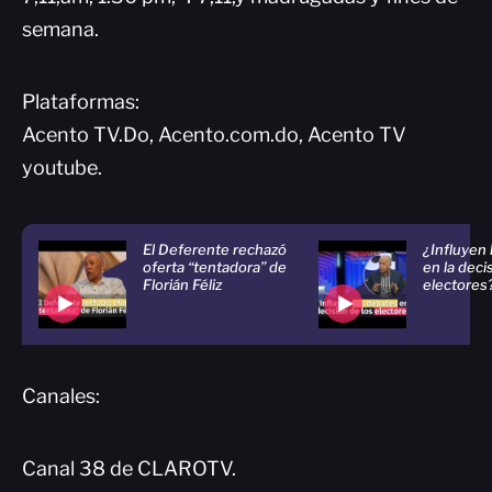
semana.
Plataformas:
Acento TV.Do, Acento.com.do, Acento TV
youtube.
El Deferente rechazó
¿Influyen
oferta “tentadora” de
en la deci
Florián Féliz
electores
Canales:
Canal 38 de CLAROTV.