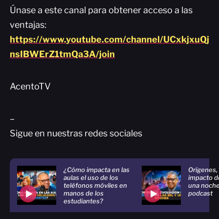
Únase a este canal para obtener acceso a las
ventajas:
https://www.youtube.com/channel/UCxkjxuQj
nsIBWErZ1tmQa3A/join
AcentoTV
–
Sigue en nuestras redes sociales
¿Cómo impacta en las
Orígenes,
aulas el uso de los
impacto de
teléfonos móviles en
una noche
manos de los
podcast
estudiantes?