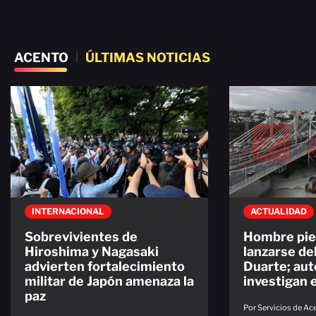
ACENTO
|
ÚLTIMAS NOTICIAS
INTERNACIONAL
ACTUALIDAD
Sobrevivientes de
Hombre pier
Hiroshima y Nagasaki
lanzarse de
advierten fortalecimiento
Duarte; aut
militar de Japón amenaza la
investigan 
paz
Por Servicios de A